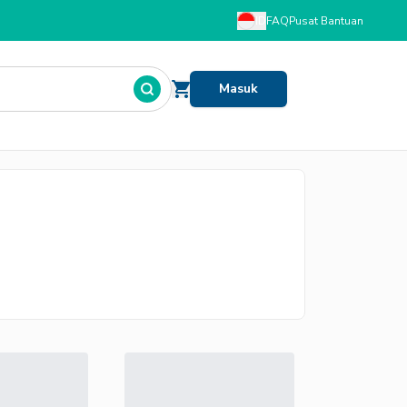
ID
FAQ
Pusat Bantuan
Masuk